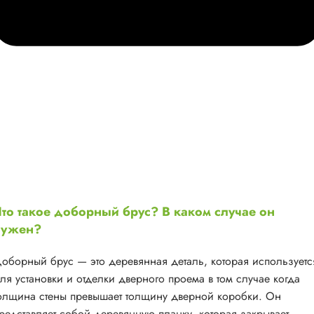
то такое доборный брус? В каком случае он
нужен?
оборный брус — это деревянная деталь, которая используетс
ля установки и отделки дверного проема в том случае когда
олщина стены превышает толщину дверной коробки. Он
редставляет собой деревянную планку, которая закрывает