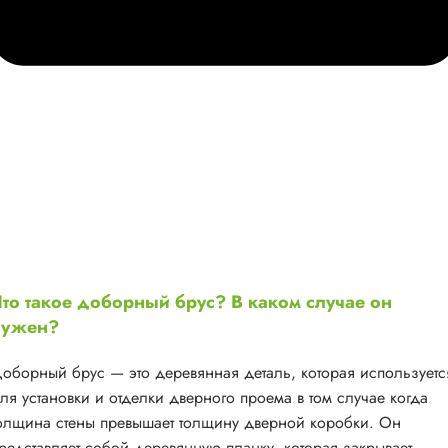
то такое доборный брус? В каком случае он
нужен?
оборный брус — это деревянная деталь, которая используетс
ля установки и отделки дверного проема в том случае когда
олщина стены превышает толщину дверной коробки. Он
редставляет собой деревянную планку, которая закрывает