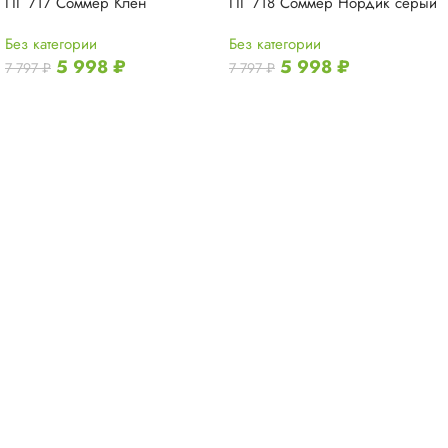
ПГ 717 Соммер Клен
ПГ 718 Соммер Нордик серый
Без категории
Без категории
5 998
₽
5 998
₽
7 797
₽
7 797
₽