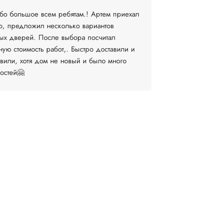
бо большое всем ребятам.! Артем приехал
Очень довол
о, предложил несколько вариантов
компании. 
ых дверей. После выбора посчитал
выборе и за
ную стоимость работ,. Быстро доставили и
установку М
овили, хотя дом не новый и было много
договоритьс
остей🤗
время...