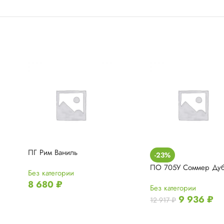
ПГ Рим Ваниль
-23%
ПО 705У Соммер Дуб
Без категории
8 680
₽
Без категории
9 936
₽
12 917
₽