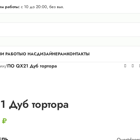
телей Лен. области! Бесплатная доставка в 50 км. от КАД.
м работы:
с 10 до 20:00, без вых.
И РАБОТЫ
О НАС
ДИЗАЙНЕРАМ
КОНТАКТЫ
рии
/
ПО QX21 Дуб тортора
 Дуб тортора
2
₽
ЕЛЬ
Questdoors