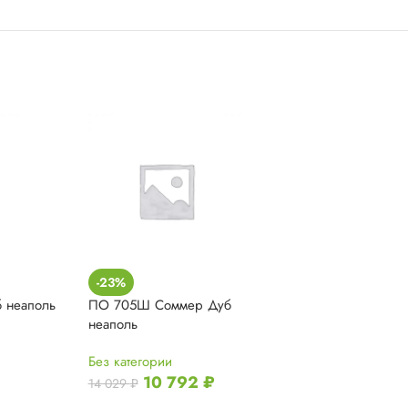
-23%
-23%
 неаполь
ПО 705Ш Соммер Дуб
ПО 706Ш Сомм
неаполь
Без категории
Без категории
10 7
14 029
₽
10 792
₽
14 029
₽