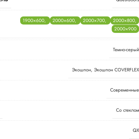
1900×600
,
2000×600
,
2000×700
,
2000×800
,
2000×900
Темно-серый
Экошпон
,
Экошпон COVERFLEX
Современные
Со стеклом
QX