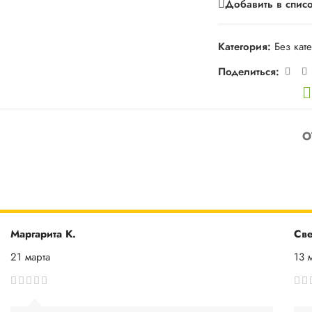
Добавить в спис
Категория:
Без кат
Поделиться:
О
Маргарита К.
Све
21 марта
13 