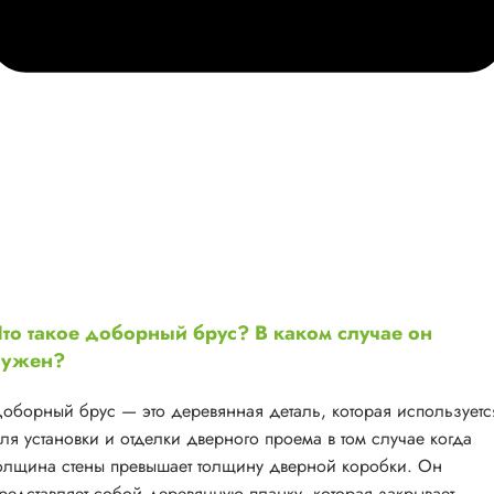
то такое доборный брус? В каком случае он
нужен?
оборный брус — это деревянная деталь, которая используетс
ля установки и отделки дверного проема в том случае когда
олщина стены превышает толщину дверной коробки. Он
редставляет собой деревянную планку, которая закрывает