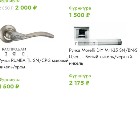
Фурнитура
2 000
₽
Фурнитура
2 850
₽
1 500
₽
РАСПРОДАН
Ручка Morelli DIY MH-35 SN/BN-S
О
Цвет — Белый никель/черный
Ручка RUMBA TL SN/CP-3 матовый
никель
никель/хром
Фурнитура
Фурнитура
2 175
₽
1 500
₽