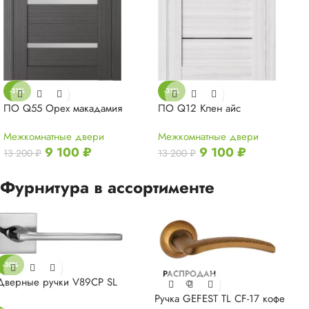
-31%
-31%
ПО Q55 Орех макадамия
ПО Q12 Клен айс
Межкомнатные двери
Межкомнатные двери
9 100
₽
9 100
₽
13 200
₽
13 200
₽
Фурнитура в ассортименте
-30%
РАСПРОДАН
Дверные ручки V89CP SL
О
Ручка GEFEST TL CF-17 кофе