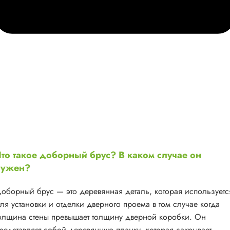
то такое доборный брус? В каком случае он
нужен?
оборный брус — это деревянная деталь, которая используетс
ля установки и отделки дверного проема в том случае когда
олщина стены превышает толщину дверной коробки. Он
редставляет собой деревянную планку, которая закрывает