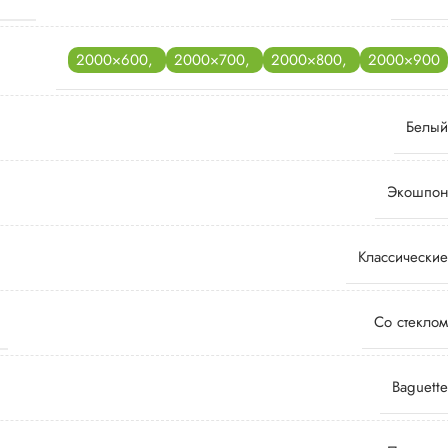
2000×600
,
2000×700
,
2000×800
,
2000×900
Белый
Экошпон
Классические
Со стеклом
Baguette