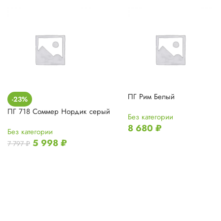
ПГ Рим Белый
-23%
ПГ 718 Соммер Нордик серый
Без категории
8 680
₽
Без категории
5 998
₽
7 797
₽