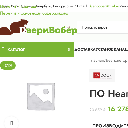
Акция для жи
Перейти к навигации
дрес:
195257, Санкт-Петербург, Белорусская 4
Email:
dveribober@mail.ru
Режи
Перейти к основному содержимому
ДОСТАВКА
УСТАНОВКА
НАШ
КАТАЛОГ
Главная
/
Без катего
-21%
ПО Неап
16 27
20 659
₽
Нажмите, чтобы увеличить
ПРОИЗВОДИТ