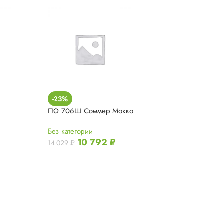
ПО Вена Белый
-23%
ПО 706Ш Соммер Мокко
Без категории
6 850
₽
Без категории
10 792
₽
14 029
₽