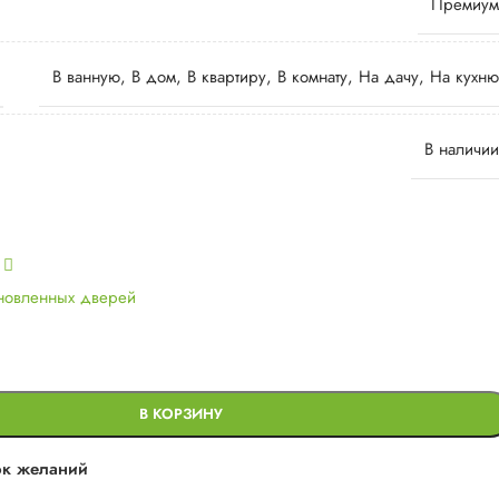
Премиум
В ванную
,
В дом
,
В квартиру
,
В комнату
,
На дачу
,
На кухню
В наличии
ь
ановленных дверей
В КОРЗИНУ
ок желаний