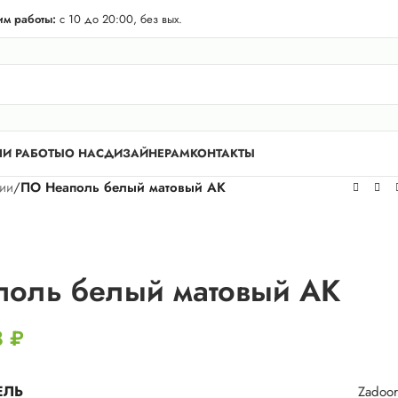
телей Лен. области! Бесплатная доставка в 50 км. от КАД.
м работы:
с 10 до 20:00, без вых.
И РАБОТЫ
О НАС
ДИЗАЙНЕРАМ
КОНТАКТЫ
рии
/
ПО Неаполь белый матовый АК
оль белый матовый АК
8
₽
ЕЛЬ
Zadoor