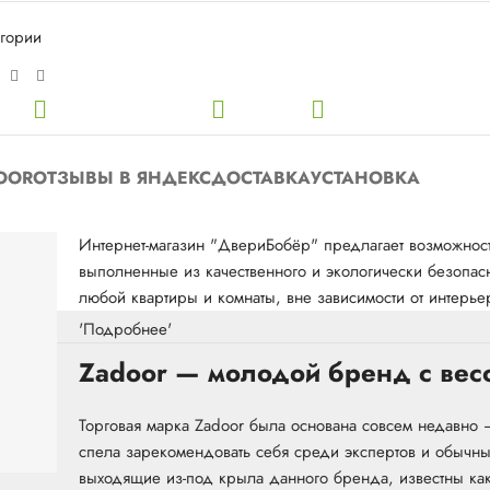
егории
OOR
ОТЗЫВЫ В ЯНДЕКС
ДОСТАВКА
УСТАНОВКА
Интернет-магазин "ДвериБобёр" предлагает возможнос
выполненные из качественного и экологически безопа
любой квартиры и комнаты, вне зависимости от интерь
'Подробнее'
Zadoor — молодой бренд с вес
Торговая марка Zadoor была основана совсем недавно –
спела зарекомендовать себя среди экспертов и обычны
выходящие из-под крыла данного бренда, известны ка