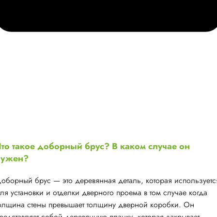
то такое доборный брус? В каком случае он
нужен?
оборный брус — это деревянная деталь, которая используетс
ля установки и отделки дверного проема в том случае когда
олщина стены превышает толщину дверной коробки. Он
редставляет собой деревянную планку, которая закрывает