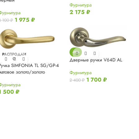
Фурнитура
2 175
₽
Фурнитура
1 975
₽
3 100
₽
-29%
РАСПРОДАН
О
Дверные ручки V64D AL
Ручка SIMFONIA TL SG/GP-4
матовое золото/золото
Фурнитура
1 700
₽
2 400
₽
Фурнитура
1 500
₽