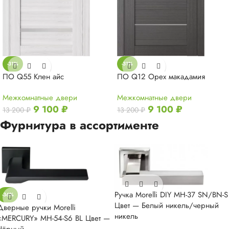
-31%
-31%
ПО Q55 Клен айс
ПО Q12 Орех макадамия
Межкомнатные двери
Межкомнатные двери
9 100
₽
9 100
₽
13 200
₽
13 200
₽
Фурнитура в ассортименте
Ручка Morelli DIY MH-37 SN/BN-S
-36%
Цвет — Белый никель/черный
Дверные ручки Morelli
никель
«MERCURY» MH-54-S6 BL Цвет —
Чёрный