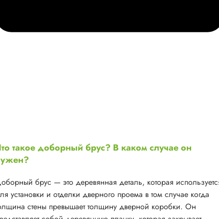
то такое доборный брус? В каком случае он
нужен?
оборный брус — это деревянная деталь, которая используетс
ля установки и отделки дверного проема в том случае когда
олщина стены превышает толщину дверной коробки. Он
редставляет собой деревянную планку, которая закрывает