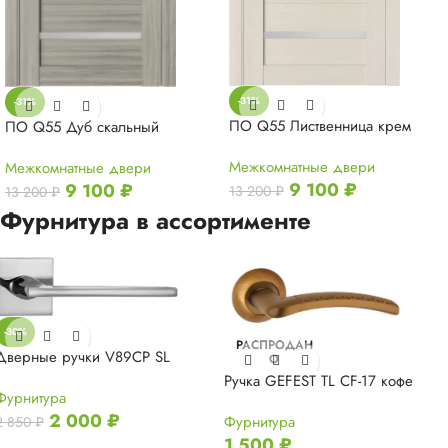
-31%
-31%
ПО Q55 Лиственница крем
ПО Q55 Дуб скальный
Межкомнатные двери
Межкомнатные двери
9 100
₽
9 100
₽
13 200
₽
13 200
₽
Фурнитура в ассортименте
-30%
РАСПРОДАН
Дверные ручки V89CP SL
О
Ручка GEFEST TL CF-17 кофе
Фурнитура
2 000
₽
Фурнитура
2 850
₽
1 500
₽