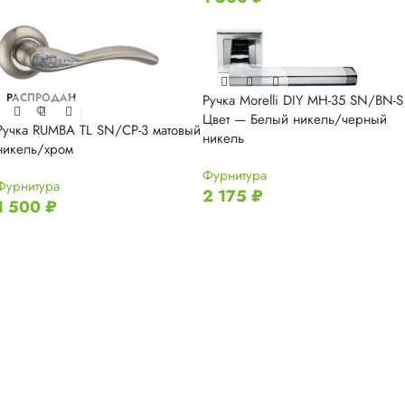
РАСПРОДАН
Ручка Morelli DIY MH-35 SN/BN-S
О
Цвет — Белый никель/черный
Ручка RUMBA TL SN/CP-3 матовый
никель
никель/хром
Фурнитура
Фурнитура
2 175
₽
1 500
₽