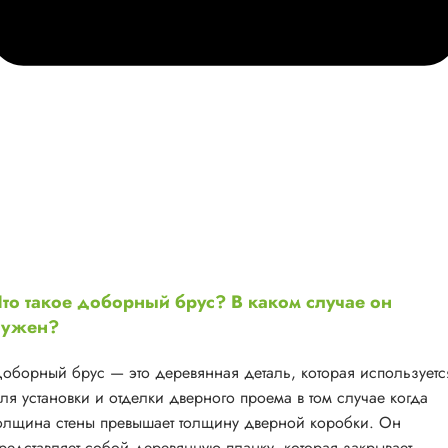
то такое доборный брус? В каком случае он
нужен?
оборный брус — это деревянная деталь, которая используетс
ля установки и отделки дверного проема в том случае когда
олщина стены превышает толщину дверной коробки. Он
редставляет собой деревянную планку, которая закрывает