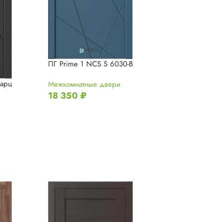
ПГ Prime 1 NCS S 6030-B
ПГ Prime 1 Дуб
варц
Межкомнатные двери
Межкомнатные 
18 350
₽
18 350
₽