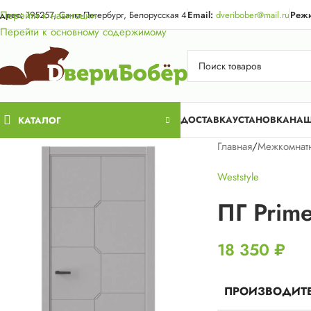
Акция для жи
Перейти к навигации
дрес:
195257, Санкт-Петербург, Белорусская 4
Email:
dveribober@mail.ru
Режи
Перейти к основному содержимому
ДОСТАВКА
УСТАНОВКА
НАШ
КАТАЛОГ
Главная
/
Межкомнат
Weststyle
ПГ Prim
18 350
₽
ПРОИЗВОДИТ