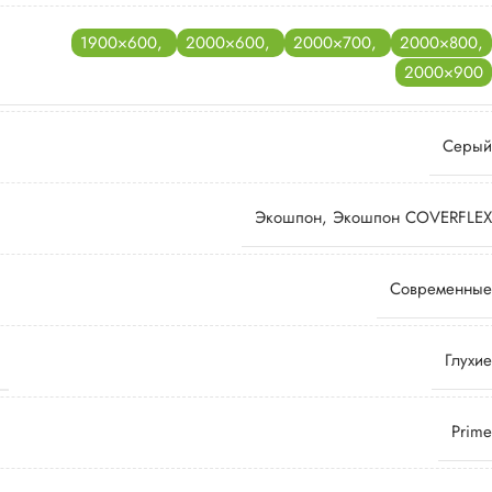
1900×600
,
2000×600
,
2000×700
,
2000×800
,
2000×900
Серый
Экошпон
,
Экошпон COVERFLEX
Современные
Глухие
Prime