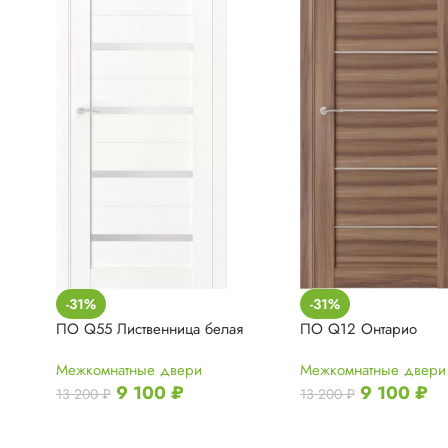
-31%
-31%
ПО Q55 Лиственница белая
ПО Q12 Онтарио
Межкомнатные двери
Межкомнатные двери
9 100
₽
9 100
₽
13 200
₽
13 200
₽