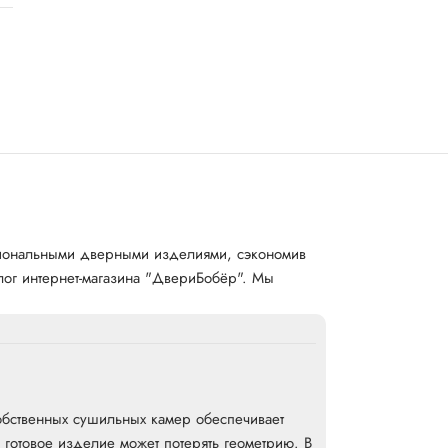
кциональными дверными изделиями, сэкономив
алог интернет-магазина "ДвериБобёр". Мы
обственных сушильных камер обеспечивает
готовое изделие может потерять геометрию. В