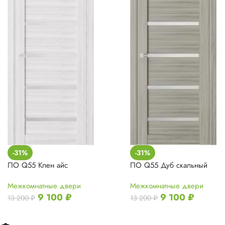
-31%
-31%
ПО Q55 Клен айс
ПО Q55 Дуб скальный
Межкомнатные двери
Межкомнатные двери
9 100
₽
9 100
₽
13 200
₽
13 200
₽