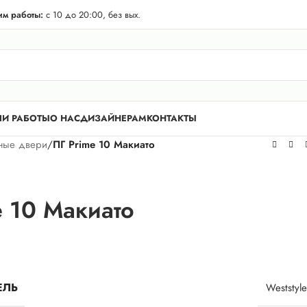
телей Лен. области! Бесплатная доставка в 50 км. от КАД.
м работы:
с 10 до 20:00, без вых.
И РАБОТЫ
О НАС
ДИЗАЙНЕРАМ
КОНТАКТЫ
ные двери
/
ПГ Prime 10 Макиато
e 10 Макиато
ЕЛЬ
Weststyle