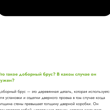
то такое доборный брус? В каком случае он
нужен?
оборный брус — это деревянная деталь, которая используетс
ля установки и отделки дверного проема в том случае когда
олщина стены превышает толщину дверной коробки. Он
редставляет собой деревянную планку, которая закрывает