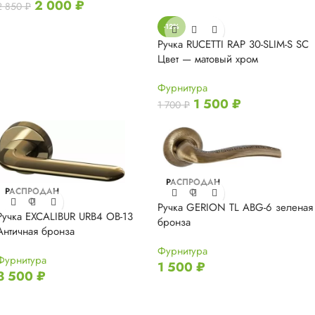
2 000
₽
2 850
₽
-12%
Ручка RUCETTI RAP 30-SLIM-S SC
Цвет — матовый хром
Фурнитура
1 500
₽
1 700
₽
РАСПРОДАН
РАСПРОДАН
О
О
Ручка GERION TL ABG-6 зеленая
Ручка EXCALIBUR URB4 OB-13
бронза
Античная бронза
Фурнитура
Фурнитура
1 500
₽
3 500
₽