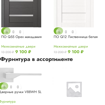
-31%
-31%
ПО Q55 Орех макадамия
ПО Q12 Лиственница белая
Межкомнатные двери
Межкомнатные двери
9 100
₽
9 100
₽
13 200
₽
13 200
₽
Фурнитура в ассортименте
-30%
Дверные ручки V88WH SL
Фурнитура