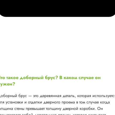
то такое доборный брус? В каком случае он
нужен?
оборный брус — это деревянная деталь, которая используетс
ля установки и отделки дверного проема в том случае когда
олщина стены превышает толщину дверной коробки. Он
редставляет собой деревянную планку, которая закрывает