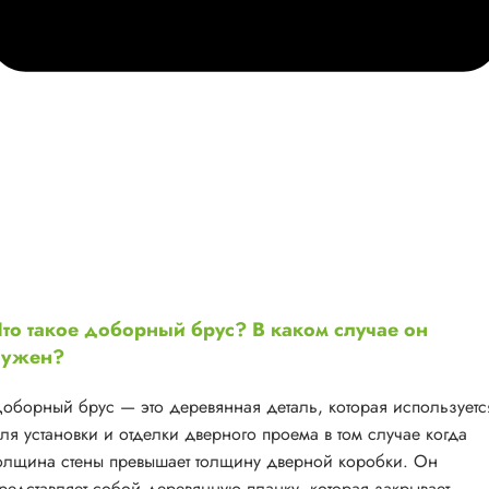
то такое доборный брус? В каком случае он
нужен?
оборный брус — это деревянная деталь, которая используетс
ля установки и отделки дверного проема в том случае когда
олщина стены превышает толщину дверной коробки. Он
редставляет собой деревянную планку, которая закрывает