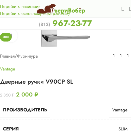
Акция для жителей Лен. области! Бесплатная доставка в 50
км. от КАД.
Перейти к навигации
Перейти к основному содержимому
967-23-77
(812)
Нажмите, чтобы увеличить
-30%
Главная
/
Фурнитура
Vantage
Дверные ручки V90CP SL
2 000
₽
2 850
₽
ПРОИЗВОДИТЕЛЬ
Vantage
СЕРИЯ
SLIM