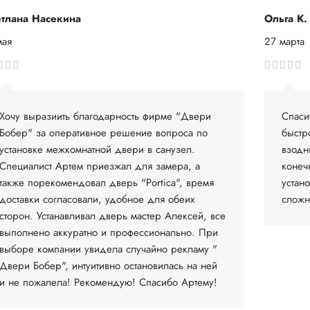
тлана Насекина
Ольга К.
мая
27 марта
Хочу выразиить благодарность фирме "Двери
Спаси
Бобер" за оперативное решение вопроса по
быстр
установке межкомнатной двери в санузел.
взодн
Специалист Артем приезжал для замера, а
конеч
также порекомендовал дверь "Portica", время
устан
доставки согласовали, удобное для обеих
сложн
сторон. Устанавливал дверь мастер Алексей, все
выполнено аккуратно и профессионально. При
выборе компании увидела случайно рекламу "
Двери Бобер", интуитивно остановилась на ней
и не пожалела! Рекомендую! Спасибо Артему!