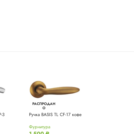
РАСПРОДАН
РАСПРОДАН
О
О
P-3
Ручка BASIS TL CF-17 кофе
Ручка BASIS TL
бронза
Фурнитура
1 500
₽
Фурнитура