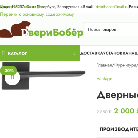
Акция для жи
Перейти к навигации
дрес:
195257, Санкт-Петербург, Белорусская 4
Email:
dveribober@mail.ru
Режи
Перейти к основному содержимому
ДОСТАВКА
УСТАНОВКА
НАШ
КАТАЛОГ
Главная
/
Фурнитура
-30%
Нажмите, чтобы увеличить
Vantage
Дверные
2 000
2 850
₽
ПРОИЗВОДИТ