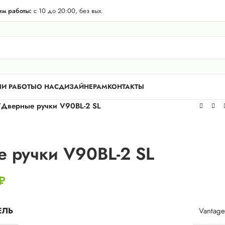
телей Лен. области! Бесплатная доставка в 50 км. от КАД.
м работы:
с 10 до 20:00, без вых.
И РАБОТЫ
О НАС
ДИЗАЙНЕРАМ
КОНТАКТЫ
/
Дверные ручки V90BL-2 SL
 ручки V90BL-2 SL
₽
ЕЛЬ
Vantage