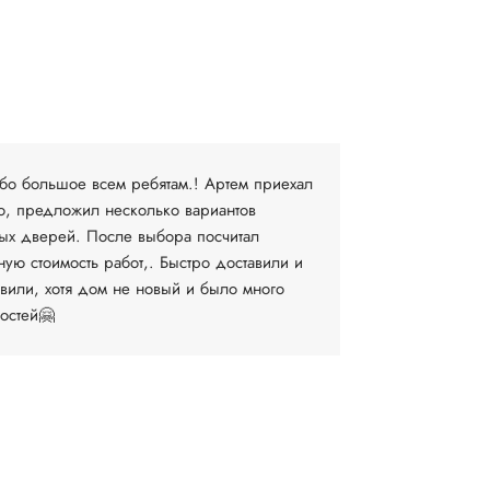
Людмила В.
19 апреля
бо большое всем ребятам.! Артем приехал
Очень довол
о, предложил несколько вариантов
компании. 
ых дверей. После выбора посчитал
выборе и за
ную стоимость работ,. Быстро доставили и
установку М
овили, хотя дом не новый и было много
договоритьс
остей🤗
время...