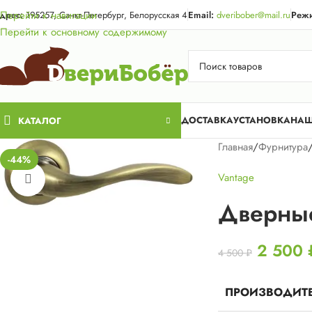
Акция для жи
Перейти к навигации
дрес:
195257, Санкт-Петербург, Белорусская 4
Email:
dveribober@mail.ru
Режи
Перейти к основному содержимому
ДОСТАВКА
УСТАНОВКА
НАШ
КАТАЛОГ
Главная
/
Фурнитура
-44%
Vantage
Нажмите, чтобы увеличить
Дверные
2 500
4 500
₽
ПРОИЗВОДИТ