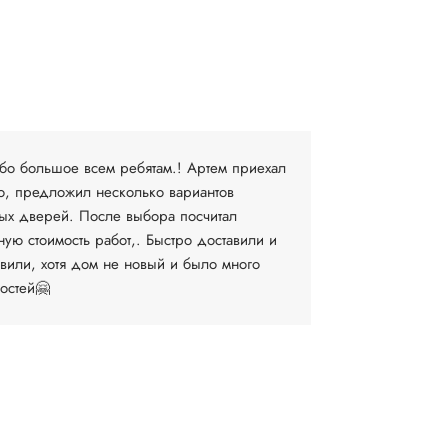
Людмила В.
19 апреля
бо большое всем ребятам.! Артем приехал
Очень довол
о, предложил несколько вариантов
компании. 
ых дверей. После выбора посчитал
выборе и за
ную стоимость работ,. Быстро доставили и
установку М
овили, хотя дом не новый и было много
договоритьс
остей🤗
время...