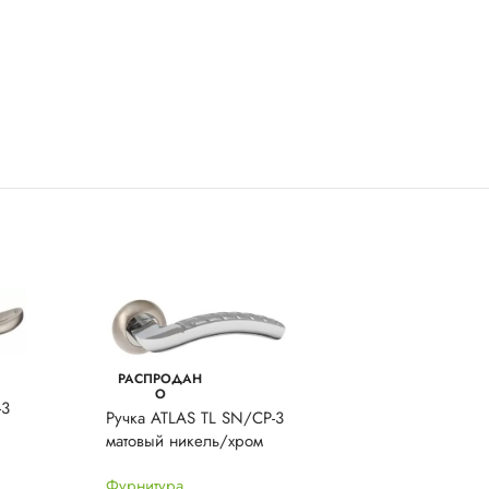
РАСПРОДАН
РАСПРОДАН
О
О
-3
Ручка ATLAS TL SN/CP-3
Ручка BOSTON 
матовый никель/хром
матовый никель
Фурнитура
Фурнитура