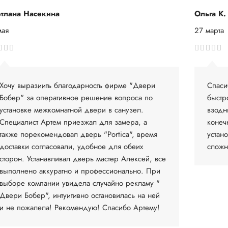
тлана Насекина
Ольга К.
мая
27 марта
Хочу выразиить благодарность фирме "Двери
Спаси
Бобер" за оперативное решение вопроса по
быстр
установке межкомнатной двери в санузел.
взодн
Специалист Артем приезжал для замера, а
конеч
также порекомендовал дверь "Portica", время
устан
доставки согласовали, удобное для обеих
сложн
сторон. Устанавливал дверь мастер Алексей, все
выполнено аккуратно и профессионально. При
выборе компании увидела случайно рекламу "
Двери Бобер", интуитивно остановилась на ней
и не пожалела! Рекомендую! Спасибо Артему!