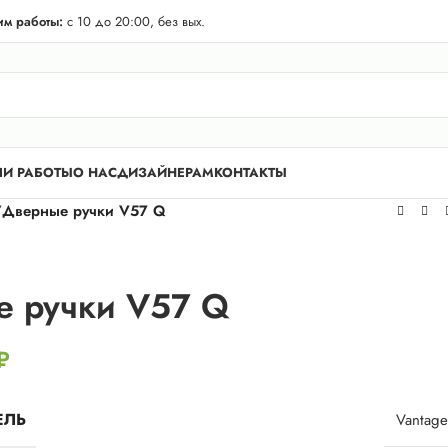
телей Лен. области! Бесплатная доставка в 50 км. от КАД.
м работы:
с 10 до 20:00, без вых.
И РАБОТЫ
О НАС
ДИЗАЙНЕРАМ
КОНТАКТЫ
/
Дверные ручки V57 Q
 ручки V57 Q
₽
ЕЛЬ
Vantage