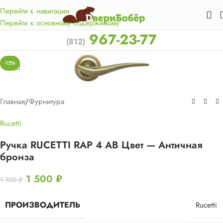
Акция для жителей Лен. области! Бесплатная доставка в 50
км. от КАД.
Перейти к навигации
Перейти к основному содержимому
967-23-77
(812)
-12%
Нажмите, чтобы увеличить
Главная
/
Фурнитура
Rucetti
Ручка RUCETTI RAP 4 AB Цвет — Античная
бронза
1 500
₽
1 700
₽
ПРОИЗВОДИТЕЛЬ
Rucetti