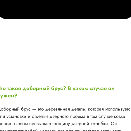
то такое доборный брус? В каком случае он
нужен?
оборный брус — это деревянная деталь, которая используетс
ля установки и отделки дверного проема в том случае когда
олщина стены превышает толщину дверной коробки. Он
редставляет собой деревянную планку, которая закрывает