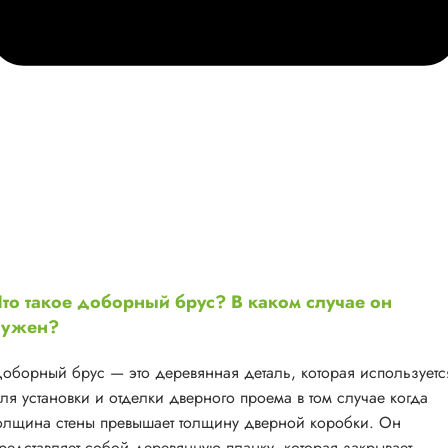
то такое доборный брус? В каком случае он
нужен?
оборный брус — это деревянная деталь, которая используетс
ля установки и отделки дверного проема в том случае когда
олщина стены превышает толщину дверной коробки. Он
редставляет собой деревянную планку, которая закрывает