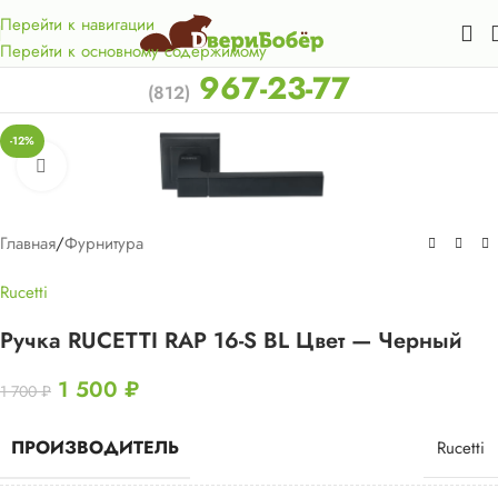
Акция для жителей Лен. области! Бесплатная доставка в 50
км. от КАД.
Перейти к навигации
Перейти к основному содержимому
967-23-77
(812)
-12%
Нажмите, чтобы увеличить
Главная
/
Фурнитура
Rucetti
Ручка RUCETTI RAP 16-S BL Цвет — Черный
1 500
₽
1 700
₽
ПРОИЗВОДИТЕЛЬ
Rucetti