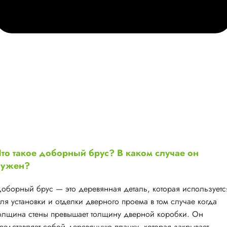
то такое доборный брус? В каком случае он
нужен?
оборный брус — это деревянная деталь, которая используетс
ля установки и отделки дверного проема в том случае когда
олщина стены превышает толщину дверной коробки. Он
редставляет собой деревянную планку, которая закрывает