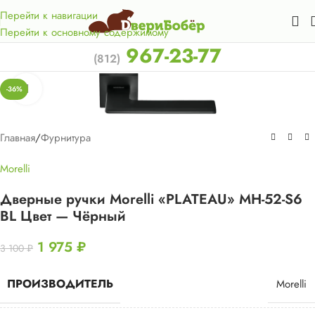
Акция для жителей Лен. области! Бесплатная доставка в 50
км. от КАД.
Перейти к навигации
Перейти к основному содержимому
967-23-77
(812)
Нажмите, чтобы увеличить
-36%
Главная
/
Фурнитура
Morelli
Дверные ручки Morelli «PLATEAU» MH-52-S6
BL Цвет — Чёрный
1 975
₽
3 100
₽
ПРОИЗВОДИТЕЛЬ
Morelli