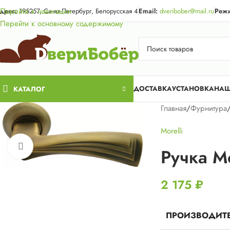
Акция для жи
Перейти к навигации
дрес:
195257, Санкт-Петербург, Белорусская 4
Email:
dveribober@mail.ru
Режи
Перейти к основному содержимому
ДОСТАВКА
УСТАНОВКА
НАШ
КАТАЛОГ
Главная
/
Фурнитура
Morelli
Нажмите, чтобы увеличить
Ручка M
2 175
₽
ПРОИЗВОДИТ