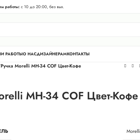
телей Лен. области! Бесплатная доставка в 50 км. от КАД.
м работы:
с 10 до 20:00, без вых.
И РАБОТЫ
О НАС
ДИЗАЙНЕРАМ
КОНТАКТЫ
/
Ручка Morelli MH-34 COF Цвет-Кофе
orelli MH-34 COF Цвет-Кофе
ЕЛЬ
Morelli