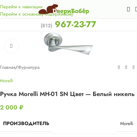
Акция для жителей Лен. области! Бесплатная доставка в 50
км. от КАД.
Перейти к навигации
Перейти к основному содержимому
967-23-77
(812)
Нажмите, чтобы увеличить
Главная
/
Фурнитура
Morelli
Ручка Morelli MH-01 SN Цвет — Белый никель
2 000
₽
ПРОИЗВОДИТЕЛЬ
Morelli