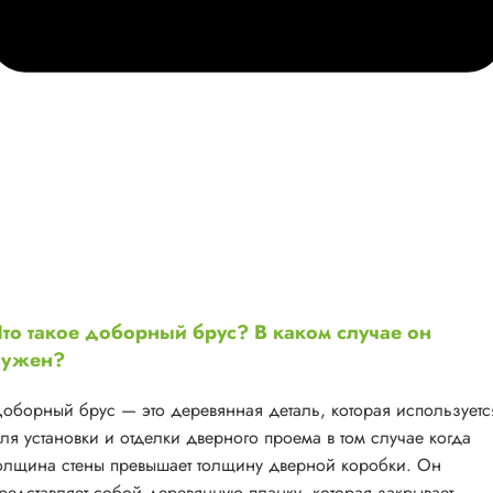
то такое доборный брус? В каком случае он
нужен?
оборный брус — это деревянная деталь, которая используетс
ля установки и отделки дверного проема в том случае когда
олщина стены превышает толщину дверной коробки. Он
редставляет собой деревянную планку, которая закрывает