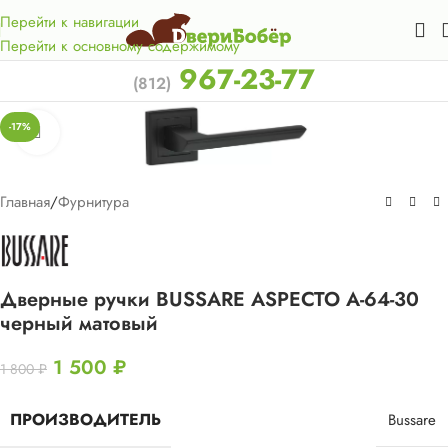
Акция для жителей Лен. области! Бесплатная доставка в 50
км. от КАД.
Перейти к навигации
Перейти к основному содержимому
967-23-77
(812)
-17%
Нажмите, чтобы увеличить
Главная
/
Фурнитура
Дверные ручки BUSSARE ASPECTO A-64-30
черный матовый
1 500
₽
1 800
₽
ПРОИЗВОДИТЕЛЬ
Bussare