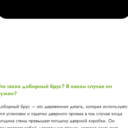
то такое доборный брус? В каком случае он
нужен?
оборный брус — это деревянная деталь, которая используетс
ля установки и отделки дверного проема в том случае когда
олщина стены превышает толщину дверной коробки. Он
редставляет собой деревянную планку, которая закрывает