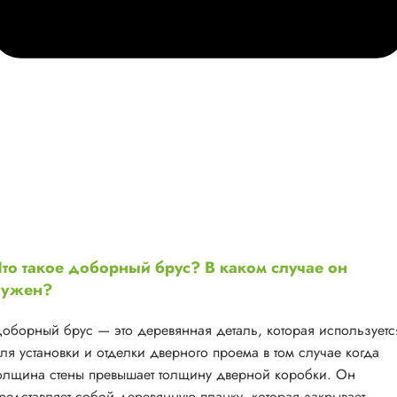
то такое доборный брус? В каком случае он
нужен?
оборный брус — это деревянная деталь, которая используетс
ля установки и отделки дверного проема в том случае когда
олщина стены превышает толщину дверной коробки. Он
редставляет собой деревянную планку, которая закрывает