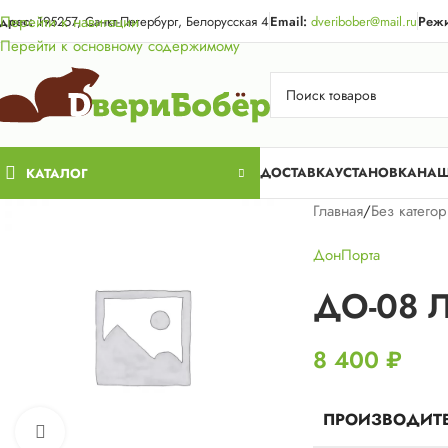
Акция для жи
Перейти к навигации
дрес:
195257, Санкт-Петербург, Белорусская 4
Email:
dveribober@mail.ru
Режи
Перейти к основному содержимому
ДОСТАВКА
УСТАНОВКА
НАШ
КАТАЛОГ
Главная
/
Без катего
ДонПорта
ДО-08 Л
8 400
₽
ПРОИЗВОДИТ
Нажмите, чтобы увеличить