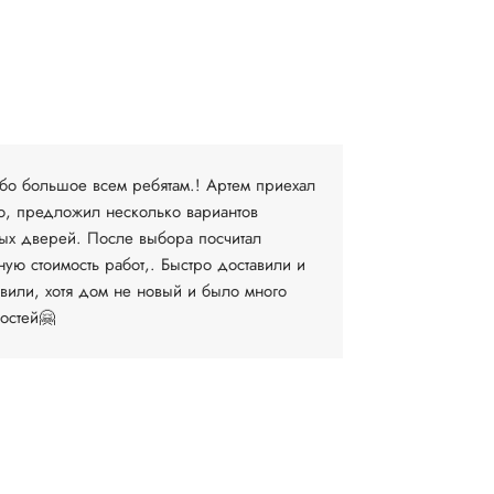
Людмила В.
19 апреля
бо большое всем ребятам.! Артем приехал
Очень довол
о, предложил несколько вариантов
компании. 
ых дверей. После выбора посчитал
выборе и за
ную стоимость работ,. Быстро доставили и
установку М
овили, хотя дом не новый и было много
договоритьс
остей🤗
время...