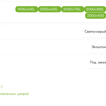
1900×600
,
2000×600
,
2000×700
,
2000×800
,
2000×900
Светло-серый
Экошпон
Под заказ
ь
ановленных дверей