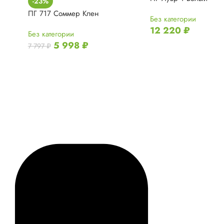
-23%
ПГ 717 Соммер Клен
Без категории
12 220
₽
Без категории
5 998
₽
7 797
₽