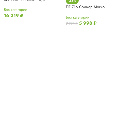
-23%
ПГ 716 Соммер Мокко
Без категории
16 219
₽
Без категории
5 998
₽
7 797
₽