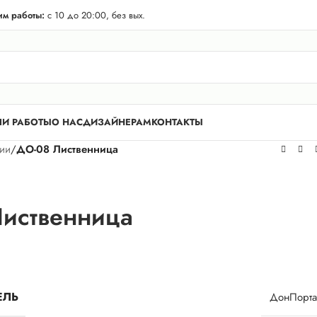
телей Лен. области! Бесплатная доставка в 50 км. от КАД.
м работы:
с 10 до 20:00, без вых.
И РАБОТЫ
О НАС
ДИЗАЙНЕРАМ
КОНТАКТЫ
рии
/
ДО-08 Лиственница
иственница
ЕЛЬ
ДонПорта