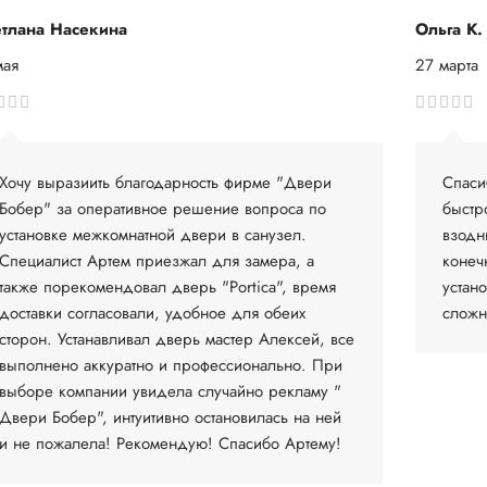
тлана Насекина
Ольга К.
мая
27 марта
Хочу выразиить благодарность фирме "Двери
Спаси
Бобер" за оперативное решение вопроса по
быстр
установке межкомнатной двери в санузел.
взодн
Специалист Артем приезжал для замера, а
конеч
также порекомендовал дверь "Portica", время
устан
доставки согласовали, удобное для обеих
сложн
сторон. Устанавливал дверь мастер Алексей, все
выполнено аккуратно и профессионально. При
выборе компании увидела случайно рекламу "
Двери Бобер", интуитивно остановилась на ней
и не пожалела! Рекомендую! Спасибо Артему!