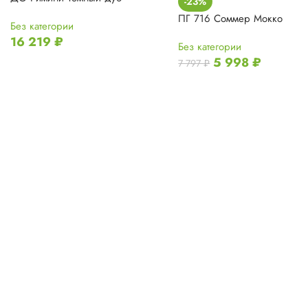
-23%
ПГ 716 Соммер Мокко
Без категории
16 219
₽
Без категории
5 998
₽
7 797
₽