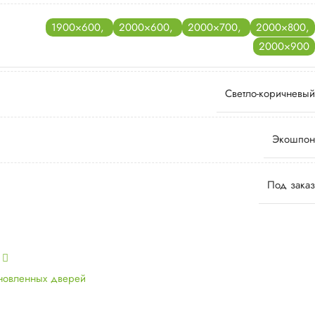
1900×600
,
2000×600
,
2000×700
,
2000×800
,
2000×900
Светло-коричневый
Экошпон
Под заказ
ь
ановленных дверей