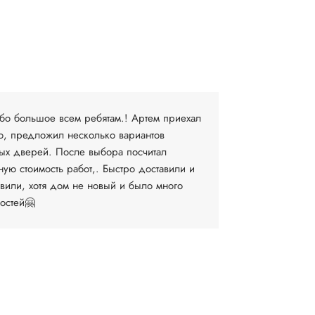
Людмила В.
19 апреля
бо большое всем ребятам.! Артем приехал
Очень довол
о, предложил несколько вариантов
компании. 
ых дверей. После выбора посчитал
выборе и за
ную стоимость работ,. Быстро доставили и
установку М
овили, хотя дом не новый и было много
договоритьс
остей🤗
время...