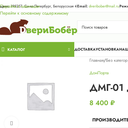
Акция для жи
Перейти к навигации
дрес:
195257, Санкт-Петербург, Белорусская 4
Email:
dveribober@mail.ru
Режи
Перейти к основному содержимому
ДОСТАВКА
УСТАНОВКА
НАШ
КАТАЛОГ
Главная
/
Без катего
ДонПорта
ДМГ-01 
8 400
₽
ПРОИЗВОДИТ
Нажмите, чтобы увеличить