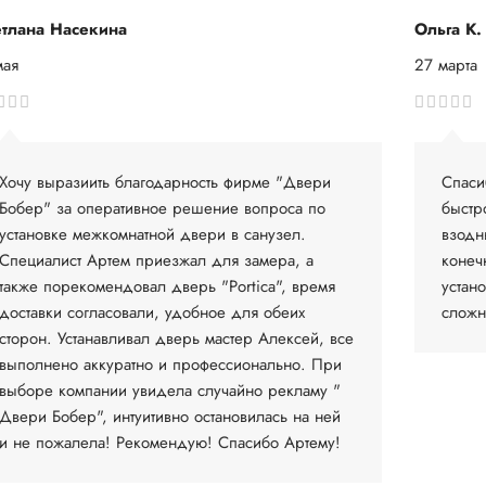
тлана Насекина
Ольга К.
мая
27 марта
Хочу выразиить благодарность фирме "Двери
Спаси
Бобер" за оперативное решение вопроса по
быстр
установке межкомнатной двери в санузел.
взодн
Специалист Артем приезжал для замера, а
конеч
также порекомендовал дверь "Portica", время
устан
доставки согласовали, удобное для обеих
сложн
сторон. Устанавливал дверь мастер Алексей, все
выполнено аккуратно и профессионально. При
выборе компании увидела случайно рекламу "
Двери Бобер", интуитивно остановилась на ней
и не пожалела! Рекомендую! Спасибо Артему!