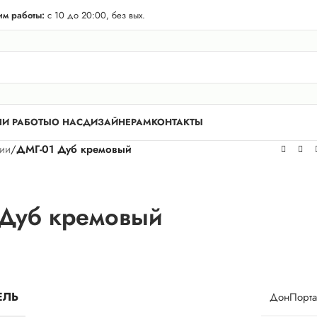
телей Лен. области! Бесплатная доставка в 50 км. от КАД.
м работы:
с 10 до 20:00, без вых.
И РАБОТЫ
О НАС
ДИЗАЙНЕРАМ
КОНТАКТЫ
рии
/
ДМГ-01 Дуб кремовый
Дуб кремовый
ЕЛЬ
ДонПорта