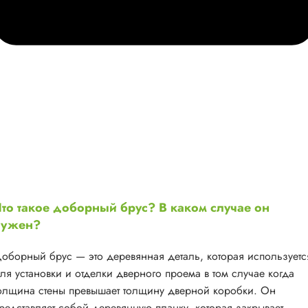
то такое доборный брус? В каком случае он
нужен?
оборный брус — это деревянная деталь, которая используетс
ля установки и отделки дверного проема в том случае когда
олщина стены превышает толщину дверной коробки. Он
редставляет собой деревянную планку, которая закрывает